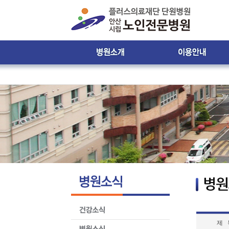
인사말
진료시간 및 접수안내
비젼 & 미션
진료시간표
병원 둘러보기
입ㆍ퇴원 안내
윤리강령
입원생활 안내
찾아오시는 길
원내 배치도 안내
원내 전화번호 안내
제증명서발급안내
환자의 권리와 의무
제 