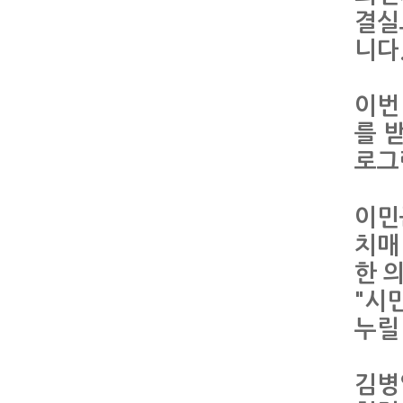
결실
니다
이번
를 
로그
이민
치매
한 
"시
누릴
김병