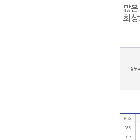
많은
최상
첨부
번호
853
852