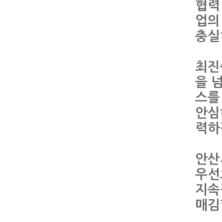
협력
업의
충실
최진
을 
스를
안심
력하
안산
우선
지속
매김