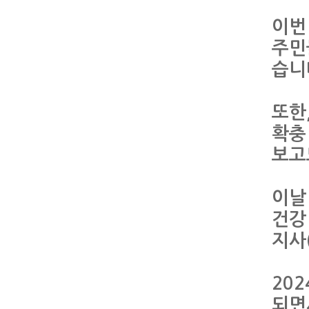
이번
주민
습니
또한
확충
보고
이날
건강
지사
20
되면