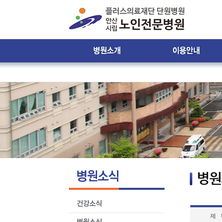
인사말
진료시간 및 접수안내
비젼 & 미션
진료시간표
병원 둘러보기
입ㆍ퇴원 안내
윤리강령
입원생활 안내
찾아오시는 길
원내 배치도 안내
원내 전화번호 안내
제증명서발급안내
환자의 권리와 의무
제 