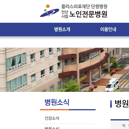
인사말
진료시간 및 접수안내
비젼 & 미션
진료시간표
병원 둘러보기
입ㆍ퇴원 안내
윤리강령
입원생활 안내
찾아오시는 길
원내 배치도 안내
원내 전화번호 안내
제증명서발급안내
환자의 권리와 의무
제 