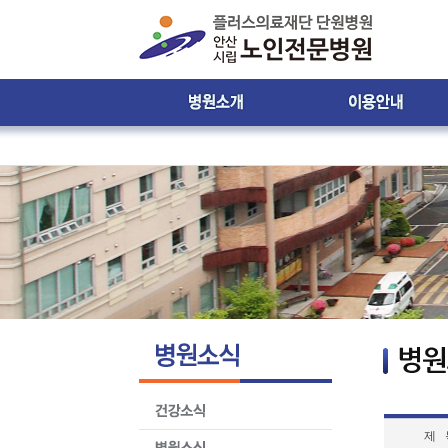
인사말
진료시간 및 접수안내
비젼 & 미션
진료시간표
병원 둘러보기
입ㆍ퇴원 안내
윤리강령
입원생활 안내
찾아오시는 길
원내 배치도 안내
원내 전화번호 안내
제증명서발급안내
환자의 권리와 의무
제 