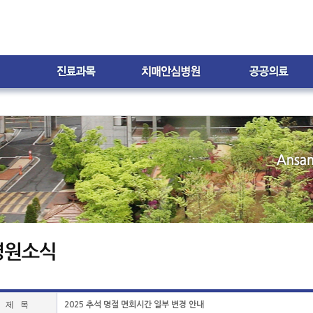
내
외과
치매안심병원은?
치매환자
지원프로그램
신경과
스누젤렌 치료실
자원봉사 및 후원
재활의학과
가족 자조모임
가정의학과
프로그램 갤러리
한방과
월간소식지
내
무
제 목
2025 추석 명절 면회시간 일부 변경 안내