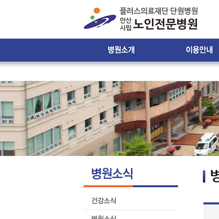
인사말
진료시간 및 접수안
비젼 & 미션
진료시간표
병원 둘러보기
입ㆍ퇴원 안내
윤리강령
입원생활 안내
찾아오시는 길
원내 배치도 안내
원내 전화번호 안
제증명서발급안내
환자의 권리와 의