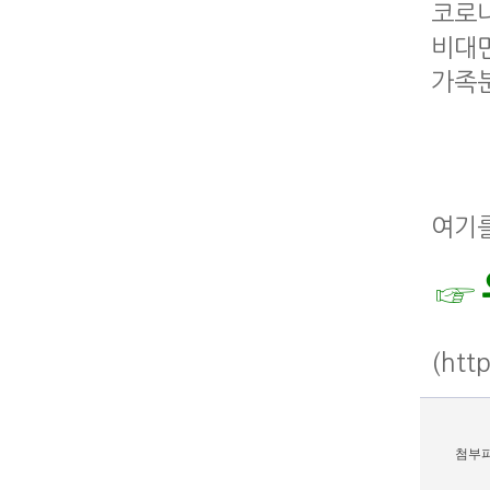
코로나
비대면
가족분
여기를
☞
(htt
첨부