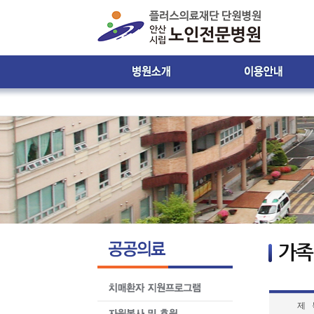
인사말
진료시간 및 접수안내
비젼 & 미션
진료시간표
병원 둘러보기
입ㆍ퇴원 안내
윤리강령
입원생활 안내
찾아오시는 길
원내 배치도 안내
원내 전화번호 안내
제증명서발급안내
환자의 권리와 의무
제 