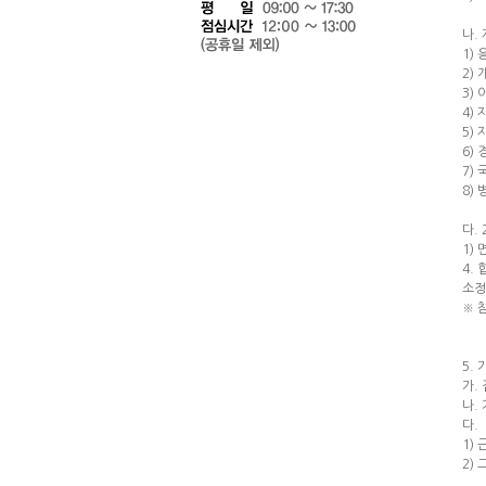
나.
1)
2)
3)
4)
5)
6)
7)
8)
다.
1)
4.
소정
※ 
5. 
가.
나.
다.
1) 
2)