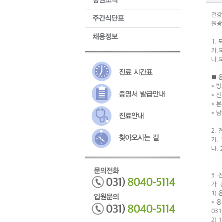
건강
원광
1.
가.
나.모
■ 
* 
* 
* 
* 
2.
가.
나.
3.
가.
1) 
* 
031
2)