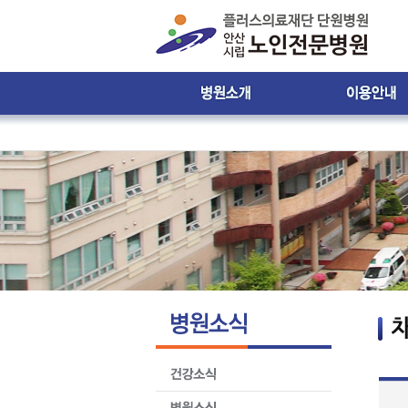
인사말
진료시간 및 접수안
비젼 & 미션
진료시간표
병원 둘러보기
입ㆍ퇴원 안내
윤리강령
입원생활 안내
찾아오시는 길
원내 배치도 안내
원내 전화번호 안
제증명서발급안내
환자의 권리와 의