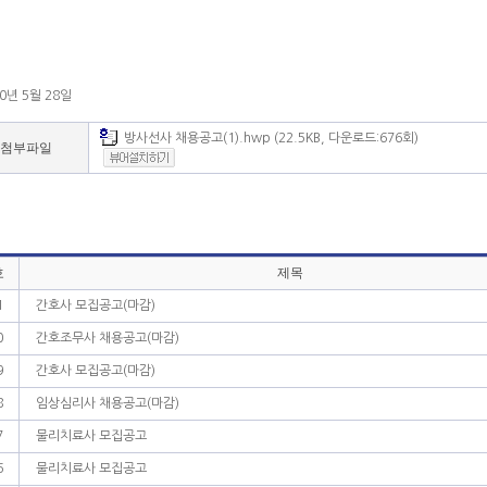
0년 5월 28일
방사선사 채용공고(1).hwp (22.5KB, 다운로드:676회)
첨부파일
호
제목
1
간호사 모집공고(마감)
0
간호조무사 채용공고(마감)
9
간호사 모집공고(마감)
8
임상심리사 채용공고(마감)
7
물리치료사 모집공고
6
물리치료사 모집공고