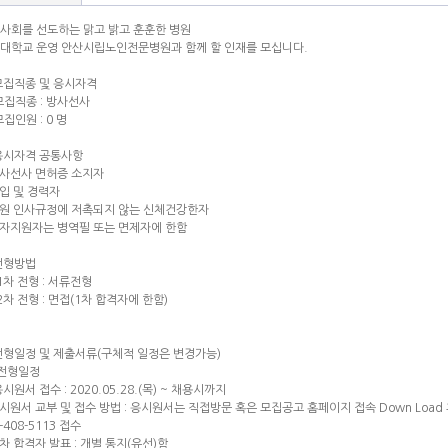
사회를 선도하는 맑고 밝고 훈훈한 병원
대학교 운영 안산시립노인전문병원과 함께 할 인재를 모십니다.
 모집직종 및 응시자격
모집직종 : 방사선사
집인원 : 0 명
응시자격 공통사항
방사선사 면허증 소지자
신입 및 경력자
본원 인사규정에 저촉되지 않는 신체건강한자
남자지원자는 병역필 또는 면제자에 한함
 전형방법
 1차 전형 : 서류전형
 2차 전형 : 면접(1차 합격자에 한함)
 전형일정 및 제출서류(구체적 일정은 변경가능)
 전형일정
응시원서 접수 : 2020.05.28.(목) ~ 채용시까지
응시원서 교부 및 접수 방법 : 응시원서는 직접방문 혹은 모집공고 홈페이지 접속 Down Load 
-408-5113 접수
 1차 합격자 발표 : 개별 통지(유선)함