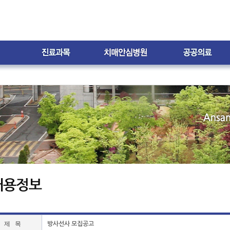
내
외과
치매안심병원은?
치매환자
지원프로그램
신경과
스누젤렌 치료실
자원봉사 및 후원
재활의학과
가족 자조모임
가정의학과
프로그램 갤러리
한방과
월간소식지
내
무
제 목
방사선사 모집공고