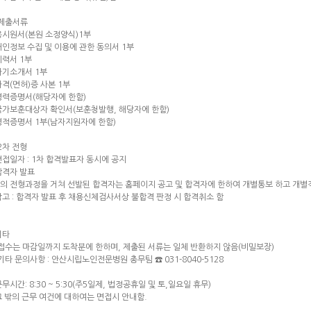
 제출서류
 응시원서(본원 소정양식)1부
 개인정보 수집 및 이용에 관한 동의서 1부
 이력서 1부
 자기소개서 1부
 자격(면허)증 사본 1부
 경력증명서(해당자에 한함)
 국가보훈대상자 확인서(보훈청발행, 해당자에 한함)
 병적증명서 1부(남자지원자에 한함)
 2차 전형
 면접일자 : 1차 합격발표자 동시에 공지
 합격자 발표
의 전형과정을 거쳐 선발된 합격자는 홈페이지 공고 및 합격자에 한하여 개별통보 하고 개
참고 : 합격자 발표 후 채용신체검사서상 불합격 판정 시 합격취소 함
기타
 접수는 마감일까지 도착분에 한하며, 제출된 서류는 일체 반환하지 않음(비밀보장)
 기타 문의사항 : 안산시립노인전문병원 총무팀 ☎ 031-8040-5128
근무시간: 8:30 ~ 5:30(주5일제, 법정공휴일 및 토,일요일 휴무)
 그 밖의 근무 여건에 대하여는 면접시 안내함.