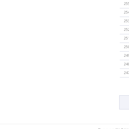
25
25
25
25
25
25
24
24
24