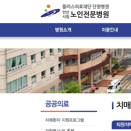
인사말
진료시간 및 접수안내
비젼 & 미션
진료시간표
병원 둘러보기
입ㆍ퇴원 안내
윤리강령
입원생활 안내
찾아오시는 길
원내 배치도 안내
원내 전화번호 안내
제증명서발급안내
환자의 권리와 의무