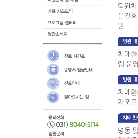
퇴원치
문간호,
원.
치매환
램 운영
치매환
자조모
병동 