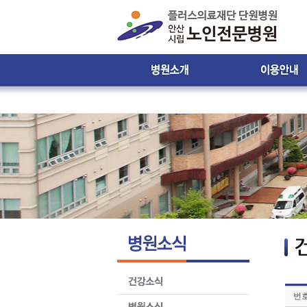
인사말
진료시간 및 접수안
비젼 & 미션
진료시간표
병원 둘러보기
입ㆍ퇴원 안내
윤리강령
입원생활 안내
찾아오시는 길
원내 배치도 안내
원내 전화번호 안
제증명서발급안내
환자의 권리와 의
번