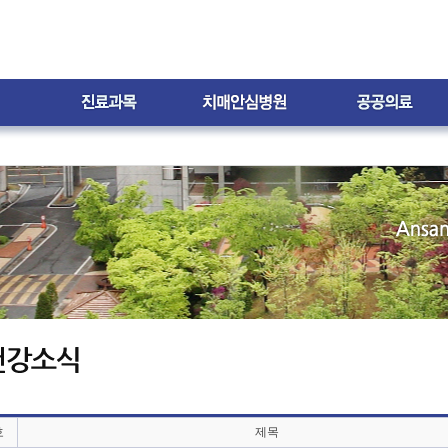
내
외과
치매안심병원은?
치매환자
지원프로그램
신경과
스누젤렌 치료실
자원봉사 및 후원
재활의학과
가족 자조모임
가정의학과
프로그램 갤러리
한방과
월간소식지
내
무
호
제목