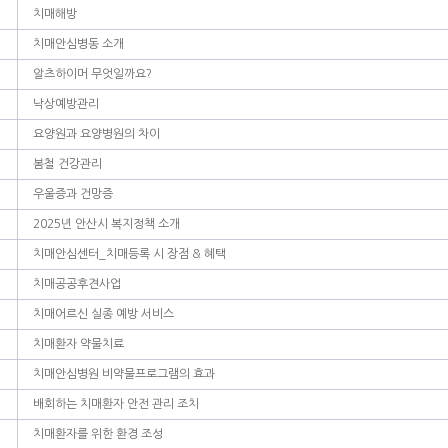
치매해방
치매안심병동 소개
알츠하이머 무엇일까요?
낙상예방관리
요양원과 요양병원의 차이
봄철 건강관리
우울증과 건망증
2025년 안산시 복지정책 소개
치매안심센터_치매등록 시 장점 & 혜택
치매공공후견사업
치매어르신 실종 예방 서비스
치매환자 약물치료
치매안심병원 비약물프로그램의 효과
배회하는 치매환자 안전 관리 조치
치매환자를 위한 환경 조성