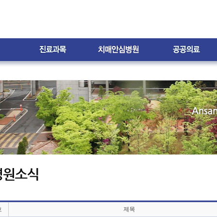
내
외과
치매안심병원은?
치매환자
지원프로그램
신경과
스누젤렌 치료실
자원봉사 및 후원
재활의학과
가족 자조모임
가정의학과
프로그램 갤러리
한방과
월간소식지
내
무
호
제목