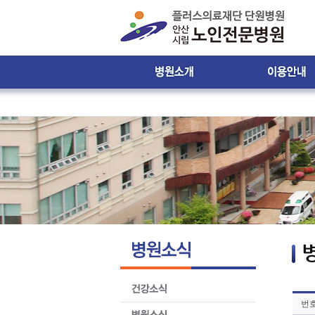
인사말
진료시간 및 접수안
비젼 & 미션
진료시간표
병원 둘러보기
입ㆍ퇴원 안내
윤리강령
입원생활 안내
찾아오시는 길
원내 배치도 안내
원내 전화번호 안
제증명서발급안내
환자의 권리와 의
번